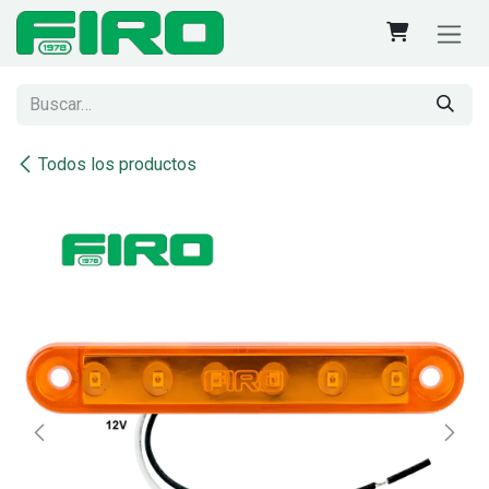
Ir al contenido
Todos los productos